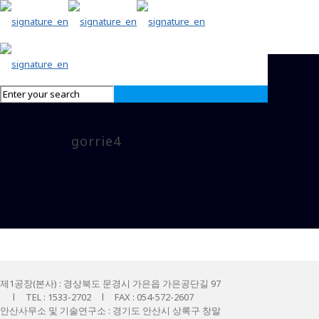
gorrie4
제1공장(본사) : 경상북도 문경시 가은읍 가은공단길 97
l TEL : 1533-2702 l FAX : 054-572-2607
안산사무소 및 기술연구소 : 경기도 안산시 상록구 창말