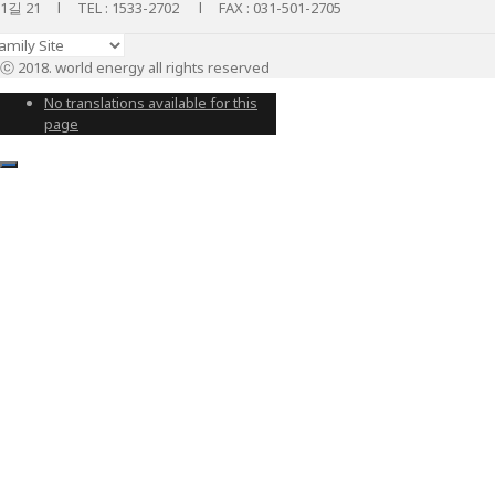
1길 21 l TEL : 1533-2702 l FAX : 031-501-2705
ⓒ 2018. world energy all rights reserved
No translations available for this
page