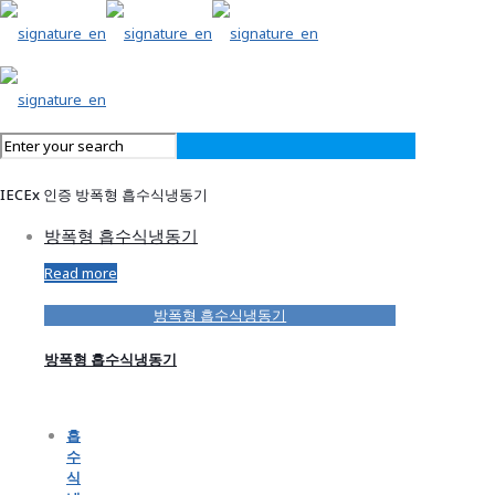
방폭형 흡수식냉동기
IECEx 인증 방폭형 흡수식냉동기
방폭형 흡수식냉동기
Read more
방폭형 흡수식냉동기
방폭형 흡수식냉동기
흡
수
식