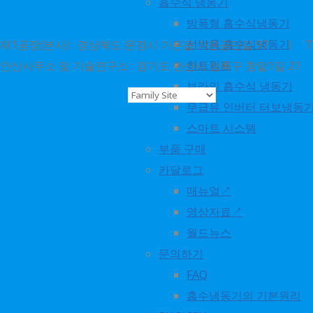
흡수식 냉동기
방폭형 흡수식냉동기
선박용 흡수식냉동기
제1공장(본사) : 경상북도 문경시 가은읍 가은공단길 97 l TEL : 1
히트펌프
안산사무소 및 기술연구소 : 경기도 안산시 상록구 창말1길 21 l TEL 
브라인 흡수식 냉동기
ⓒ 2018. world energy
무급유 인버터 터보냉동
all rights reserved
스마트 시스템
부품 구매
카달로그
No translations available
매뉴얼↗
for this page
영상자료↗
월드뉴스
문의하기
FAQ
흡수냉동기의 기본원리