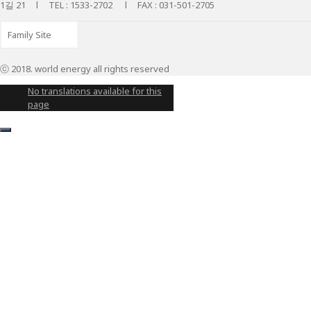
1길 21 l TEL : 1533-2702 l FAX : 031-501-2705
ⓒ 2018. world energy all rights reserved
No translations available for this
page