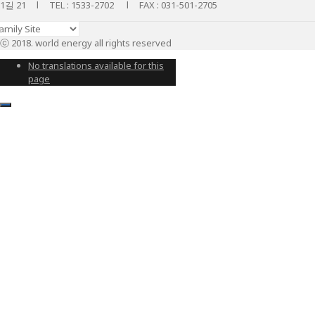
1길 21 l TEL : 1533-2702 l FAX : 031-501-2705
ⓒ 2018. world energy all rights reserved
No translations available for this
page