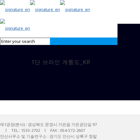
1단 브라인 계통도_KR
제1공장(본사) : 경상북도 문경시 가은읍 가은공단길 97
l TEL : 1533-2702 l FAX : 054-572-2607
안산사무소 및 기술연구소 : 경기도 안산시 상록구 창말