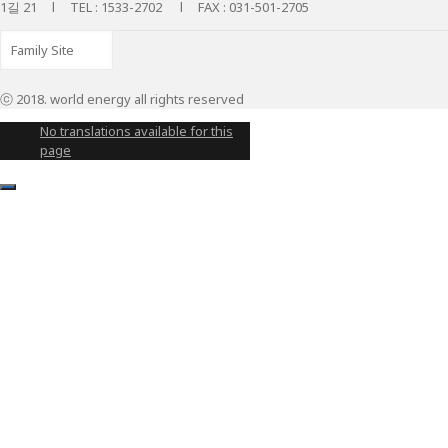
1길 21 l TEL : 1533-2702 l FAX : 031-501-2705
ⓒ 2018. world energy all rights reserved
No translations available for this
page