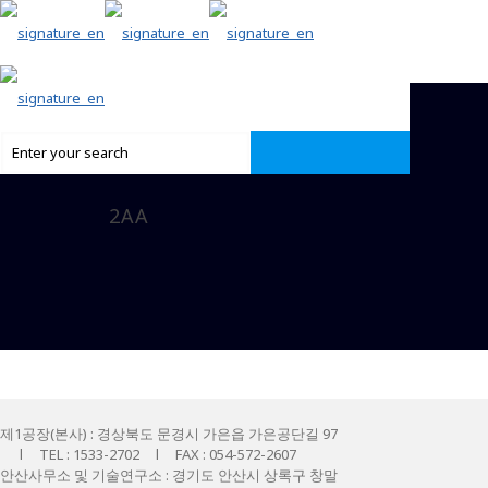
2AA
제1공장(본사) : 경상북도 문경시 가은읍 가은공단길 97
l TEL : 1533-2702 l FAX : 054-572-2607
안산사무소 및 기술연구소 : 경기도 안산시 상록구 창말