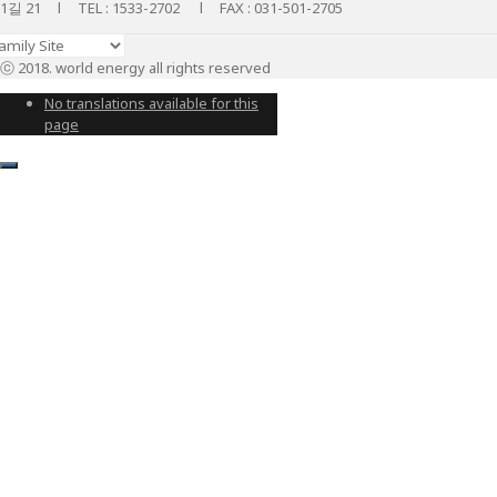
1길 21 l TEL : 1533-2702 l FAX : 031-501-2705
ⓒ 2018. world energy all rights reserved
No translations available for this
page