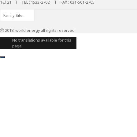
1길 21 l TEL : 1533-2702 l FAX : 031-501-2705
ⓒ 2018. world energy all rights reserved
No translations available for this
page