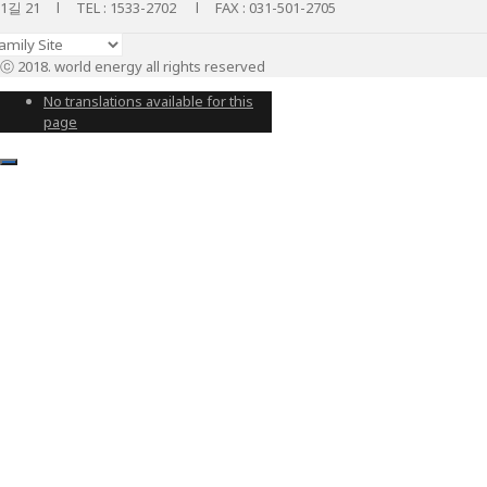
1길 21 l TEL : 1533-2702 l FAX : 031-501-2705
ⓒ 2018. world energy all rights reserved
No translations available for this
page