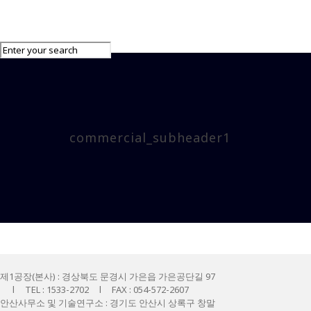
commercial_subheader1
제1공장(본사) : 경상북도 문경시 가은읍 가은공단길 97
l TEL : 1533-2702 l FAX : 054-572-2607
안산사무소 및 기술연구소 : 경기도 안산시 상록구 창말