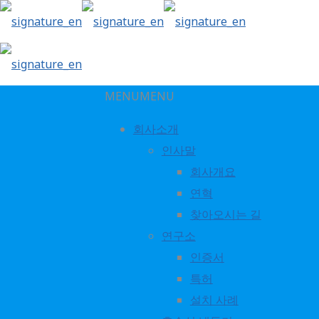
MENU
MENU
회사소개
인사말
chp_h_mark
회사개요
연혁
찾아오시는 길
연구소
인증서
특허
설치 사례