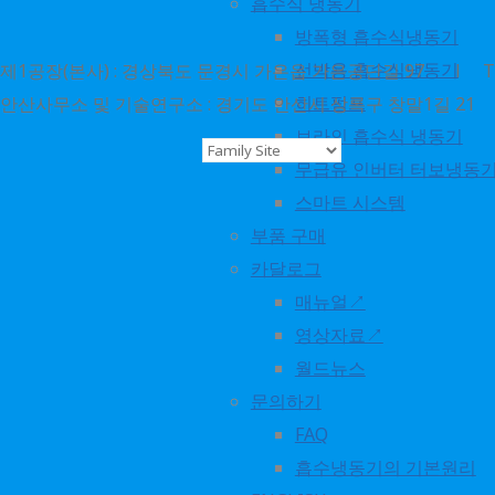
흡수식 냉동기
방폭형 흡수식냉동기
선박용 흡수식냉동기
제1공장(본사) : 경상북도 문경시 가은읍 가은공단길 97 l TEL : 1
히트펌프
안산사무소 및 기술연구소 : 경기도 안산시 상록구 창말1길 21 l TEL 
브라인 흡수식 냉동기
ⓒ 2018. world energy
무급유 인버터 터보냉동
all rights reserved
스마트 시스템
부품 구매
카달로그
No translations available
매뉴얼↗
for this page
영상자료↗
월드뉴스
문의하기
FAQ
흡수냉동기의 기본원리