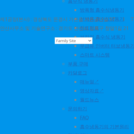
흡수식 냉동기
방폭형 흡수식냉동기
선박용 흡수식냉동기
제1공장(본사) : 경상북도 문경시 가은읍 가은공단길 97 l TEL : 1
히트펌프
안산사무소 및 기술연구소 : 경기도 안산시 상록구 창말1길 21 l TEL 
브라인 흡수식 냉동기
ⓒ 2018. world energy
무급유 인버터 터보냉동
all rights reserved
스마트 시스템
부품 구매
카달로그
No translations available
매뉴얼↗
for this page
영상자료↗
월드뉴스
문의하기
FAQ
흡수냉동기의 기본원리