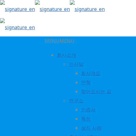
MENU
MENU
회사소개
인사말
chpl_table2
회사개요
연혁
찾아오시는 길
연구소
인증서
특허
설치 사례