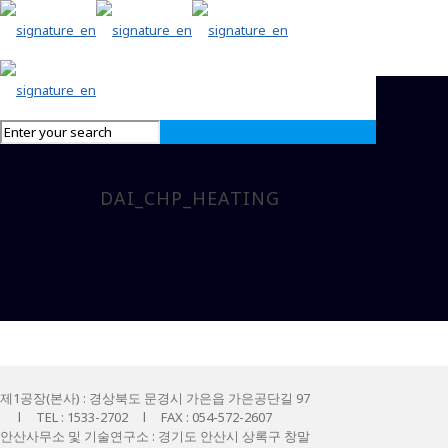
DAI_CHP_HEATING
제1공장(본사) : 경상북도 문경시 가은읍 가은공단길 97
l TEL : 1533-2702 l FAX : 054-572-2607
안산사무소 및 기술연구소 : 경기도 안산시 상록구 창말