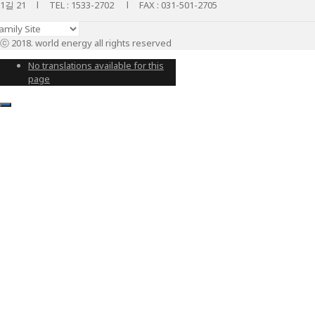
1길 21 l TEL : 1533-2702 l FAX : 031-501-2705
ⓒ 2018. world energy all rights reserved
No translations available for this
page