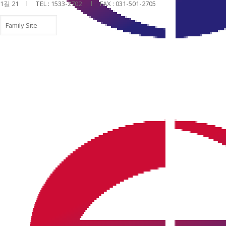
1길 21 l TEL : 1533-2702 l FAX : 031-501-2705
ⓒ 2018. world energy all rights reserved
No translations available for this
page