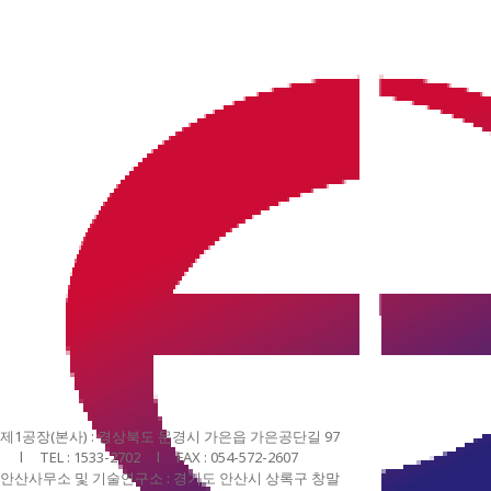
DP1
제1공장(본사) : 경상북도 문경시 가은읍 가은공단길 97
l TEL : 1533-2702 l FAX : 054-572-2607
안산사무소 및 기술연구소 : 경기도 안산시 상록구 창말