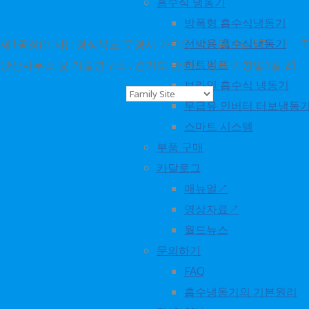
흡수식 냉동기
방폭형 흡수식냉동기
선박용 흡수식냉동기
제1공장(본사) : 경상북도 문경시 가은읍 가은공단길 97 l TEL : 1
히트펌프
안산사무소 및 기술연구소 : 경기도 안산시 상록구 창말1길 21 l TEL 
브라인 흡수식 냉동기
ⓒ 2018. world energy
무급유 인버터 터보냉동
all rights reserved
스마트 시스템
부품 구매
카달로그
No translations available
매뉴얼↗
for this page
영상자료↗
월드뉴스
문의하기
FAQ
흡수냉동기의 기본원리