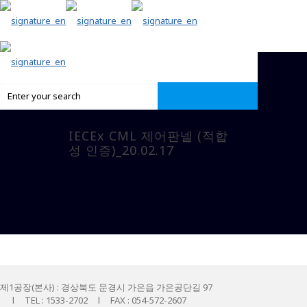
IECEx CML 제어판넬 (적합
성 인증)_20.02.17
제1공장(본사) : 경상북도 문경시 가은읍 가은공단길 97
l TEL : 1533-2702 l FAX : 054-572-2607