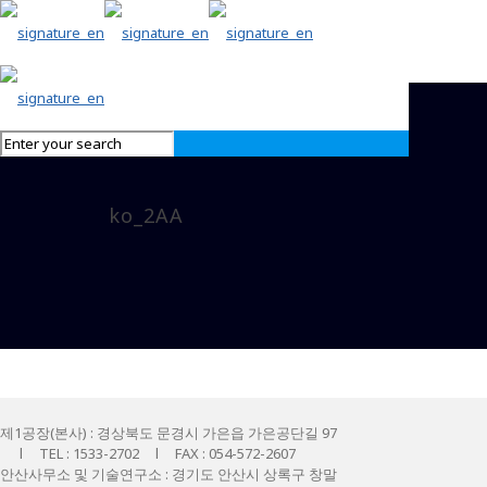
ko_2AA
제1공장(본사) : 경상북도 문경시 가은읍 가은공단길 97
l TEL : 1533-2702 l FAX : 054-572-2607
안산사무소 및 기술연구소 : 경기도 안산시 상록구 창말