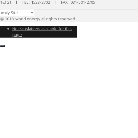
1길 21 l TEL : 1533-2702 l FAX : 031-501-2705
ⓒ 2018. world energy all rights reserved
No translations available for this
page