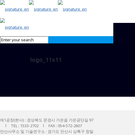
logo_11x11
제1공장(본사) : 경상북도 문경시 가은읍 가은공단길 97
l TEL : 1533-2702 l FAX : 054-572-2607
안산사무소 및 기술연구소 : 경기도 안산시 상록구 창말