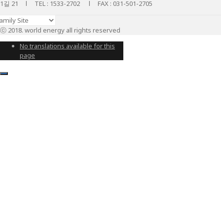
1길 21 l TEL : 1533-2702 l FAX : 031-501-2705
ⓒ 2018. world energy all rights reserved
No translations available for this
page