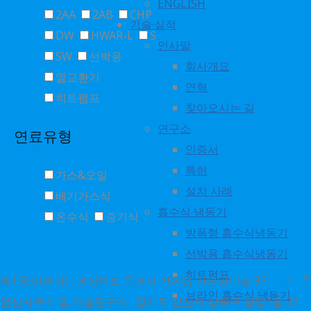
ENGLISH
2AA
2AB
CHP
기술·실적
DW
HWAR-L
S
인사말
SW
선박용
회사개요
열교환기
연혁
히트펌프
찾아오시는 길
연구소
연료유형
인증서
특허
가스&오일
설치 사례
배기가스식
흡수식 냉동기
온수식
증기식
방폭형 흡수식냉동기
선박용 흡수식냉동기
히트펌프
제1공장(본사) : 경상북도 문경시 가은읍 가은공단길 97 l TEL : 1
브라인 흡수식 냉동기
안산사무소 및 기술연구소 : 경기도 안산시 상록구 창말1길 21 l TEL 