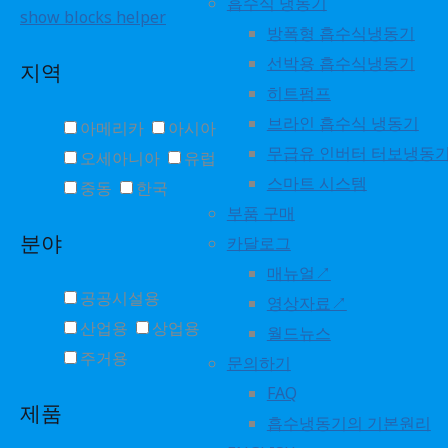
흡수식 냉동기
show blocks helper
방폭형 흡수식냉동기
선박용 흡수식냉동기
지역
히트펌프
브라인 흡수식 냉동기
아메리카
아시아
무급유 인버터 터보냉동
오세아니아
유럽
스마트 시스템
중동
한국
부품 구매
분야
카달로그
매뉴얼↗
공공시설용
영상자료↗
산업용
상업용
월드뉴스
주거용
문의하기
FAQ
제품
흡수냉동기의 기본원리