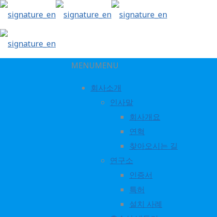
MENU
MENU
회사소개
인사말
회사개요
현대중공업 저온수2단흡수냉동
연혁
찾아오시는 길
연구소
인증서
특허
설치 사례