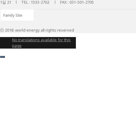
1길 21 l TEL : 1533-2702 l FAX : 031-501-2705
ⓒ 2018. world energy all rights reserved
No translations available for this
page