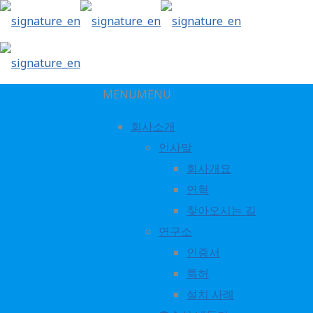
MENU
MENU
회사소개
인사말
tech7
회사개요
연혁
찾아오시는 길
연구소
인증서
특허
설치 사례