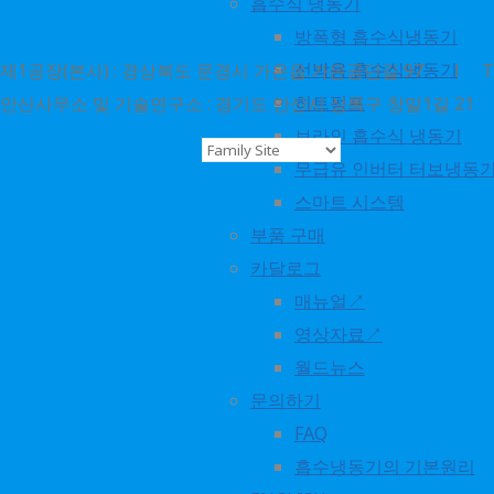
흡수식 냉동기
방폭형 흡수식냉동기
선박용 흡수식냉동기
제1공장(본사) : 경상북도 문경시 가은읍 가은공단길 97 l TEL : 1
히트펌프
안산사무소 및 기술연구소 : 경기도 안산시 상록구 창말1길 21 l TEL 
브라인 흡수식 냉동기
ⓒ 2018. world energy
무급유 인버터 터보냉동
all rights reserved
스마트 시스템
부품 구매
카달로그
No translations available
매뉴얼↗
for this page
영상자료↗
월드뉴스
문의하기
FAQ
흡수냉동기의 기본원리