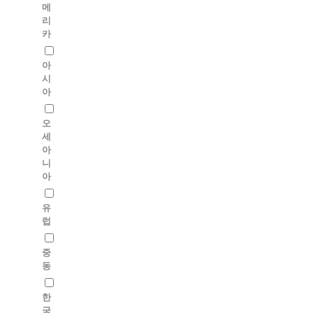
메
리
카
아
시
아
오
세
아
니
아
유
럽
중
동
한
국