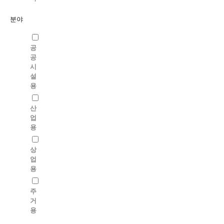
분야
공
공
시
설
용
산
업
용
상
업
용
주
거
용