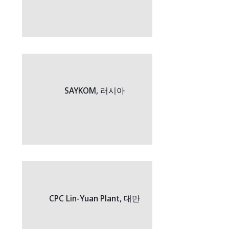
SAYKOM, 러시아
CPC Lin-Yuan Plant, 대만