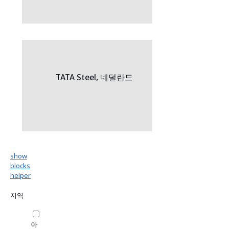
TATA Steel, 네덜란드
show
blocks
helper
지역
아