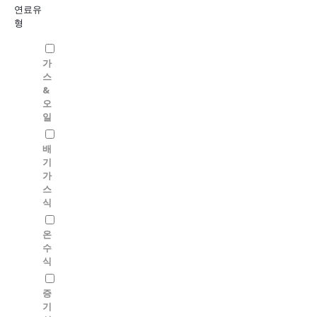
연료유
형
가
스
&
오
일
배
기
가
스
식
온
수
식
증
기