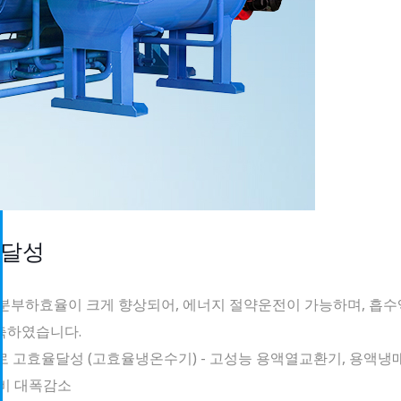
 달성
분부하효율이 크게 향상되어, 에너지 절약운전이 가능하며, 흡수
축하였습니다.
로 고효율달성 (고효율냉온수기) - 고성능 용액열교환기, 용액냉
전비 대폭감소