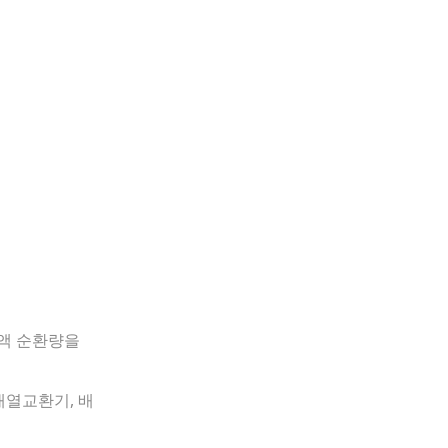
액 순환량을
매열교환기, 배