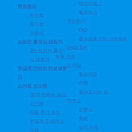
영상자료↗
히트펌프
월드뉴스
온수형
문의하기
증기형
FAQ
직화식
흡수냉동기의 기본원리
브라인 흡수식 냉동기
ENGLISH
2단 브라인 흡수
부품 구매
식 냉동기
인사말
무급유 인버터 터보냉동
회사개요
기
연혁
스마트 시스템
찾아오시는 길
2070 전력비 절감
연구소
시스템
인증서
자동 추기 장치
특허
전열관 무세관 시
설치 사례
스템