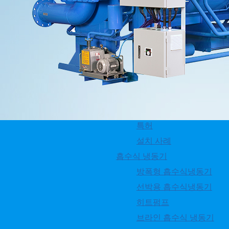
ENGLISH
기술·실적
인사말
회사개요
연혁
찾아오시는 길
연구소
인증서
특허
인버터 적용에 의한 고효율, 에너지 절약
설치 사례
흡수식 냉동기
방폭형 흡수식냉동기
흡수액펌프 인버터 제어로 용액 순환량을 최적으로 제어하여 부
선박용 흡수식냉동기
최적의 상태로 제어함으로써 정격냉방능력 도달시간을 대폭 단
히트펌프
- 증발기, 흡수기 고성능 특수 전열관을 사용하고 최적의 관배열
브라인 흡수식 냉동기
기가스열회수기 적용 (고효율냉온수기) - 설치면적 최소화, 운