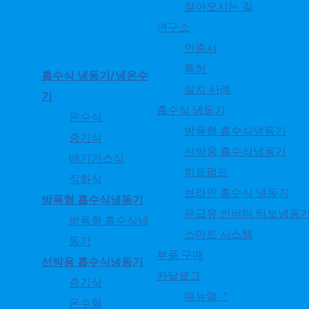
찾아오시는 길
연구소
인증서
특허
흡수식 냉동기/냉온수
설치 사례
기
흡수식 냉동기
온수식
방폭형 흡수식냉동기
증기식
선박용 흡수식냉동기
배기가스식
히트펌프
직화식
브라인 흡수식 냉동기
방폭형 흡수식냉동기
무급유 인버터 터보냉동
방폭형 흡수식냉
스마트 시스템
동기
부품 구매
선박용 흡수식냉동기
카달로그
증기식
매뉴얼↗
온수형