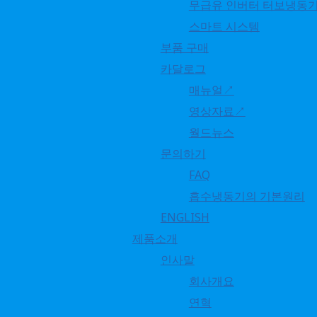
무급유 인버터 터보냉동
제품 상세 설명
스마트 시스템
사양
부품 구매
제품 설치 사례
카달로그
인증/특허
매뉴얼↗
영상자료↗
월드뉴스
직화식 흡수냉온수기 냉방사이클
문의하기
FAQ
흡수냉동기의 기본원리
ENGLISH
직화식 흡수냉온수기 난방사이클
제품소개
인사말
회사개요
연혁
고효율 직화식 흡수냉온수기 규격표