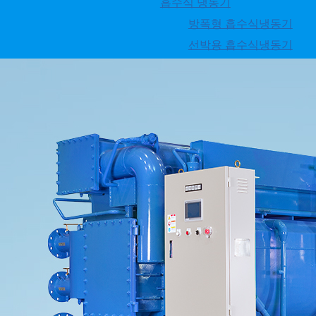
직화식
흡수식 냉동기
방폭형 흡수식냉동기
고효율 직화식 (DW)
선박용 흡수식냉동기
히트펌프
브라인 흡수식 냉동기
무급유 인버터 터보냉동
스마트 시스템
부품 구매
카달로그
매뉴얼↗
영상자료↗
월드뉴스
문의하기
FAQ
흡수냉동기의 기본원리