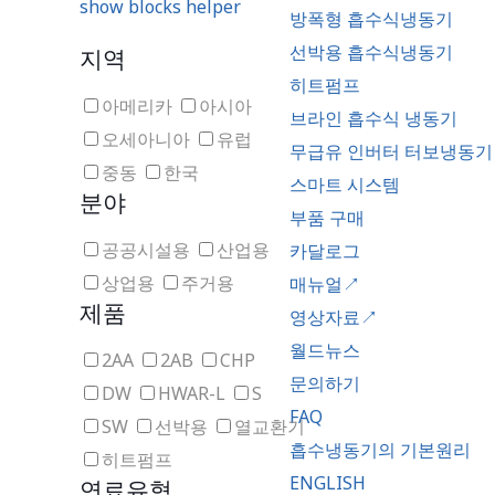
show blocks helper
방폭형 흡수식냉동기
선박용 흡수식냉동기
지역
히트펌프
아메리카
아시아
브라인 흡수식 냉동기
오세아니아
유럽
무급유 인버터 터보냉동기
중동
한국
스마트 시스템
분야
부품 구매
공공시설용
산업용
카달로그
상업용
주거용
매뉴얼↗
제품
영상자료↗
월드뉴스
2AA
2AB
CHP
문의하기
DW
HWAR-L
S
FAQ
SW
선박용
열교환기
흡수냉동기의 기본원리
히트펌프
ENGLISH
연료유형