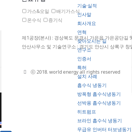
기술·실적
가스&오일
배기가스식
인사말
온수식
증기식
회사개요
연혁
제1공장(본사) : 경상북도 문경시 가은읍 가은공단길 97 l 
찾아오시는 길
안산사무소 및 기술연구소 : 경기도 안산시 상록구 창말1길 21
연구소
인증서
특허
ⓒ 2018. world energy all rights reserved
설치 사례
흡수식 냉동기
방폭형 흡수식냉동기
선박용 흡수식냉동기
히트펌프
브라인 흡수식 냉동기
무급유 인버터 터보냉동기