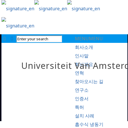
MENU
MENU
회사소개
인사말
Universiteit Van Ams
회사개요
연혁
찾아오시는 길
연구소
인증서
특허
설치 사례
흡수식 냉동기