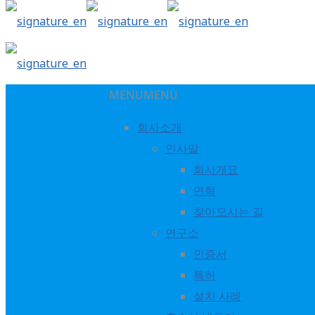
MENU
MENU
흡수식냉동기
회사소개
인사말
회사개요
선박용냉동기
연혁
찾아오시는 길
연구소
히트펌프
인증서
특허
설치 사례
무급유 인버터 터보냉동기