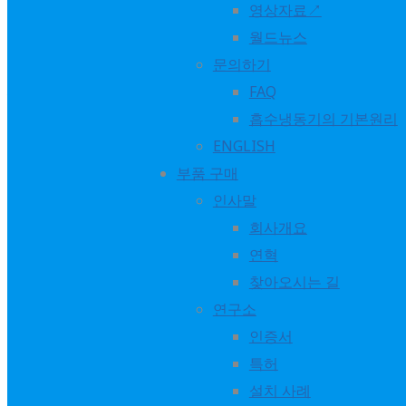
영상자료↗
월드뉴스
📩 Learn more:
www.worldenergy.co.kr
문의하기
FAQ
youtu.be/5s0RuyaEt54
흡수냉동기의 기본원리
ENGLISH
#NEWS
...
See More
See Less
부품 구매
Play
인사말
World Energy
회사개요
1 years ago
연혁
찾아오시는 길
전기 대신 폐열로, 데이터센터 냉방의 새로운 기준.
연구소
월드에너지의 배기가스 흡수식 냉동기(CHP 시리즈)는
인증서
디젤/가스 엔진, 가스터빈, 연료전지 등 데이터센터의 발전설
특허
설치 사례
✔ 전기식 냉동기 대비 최대 95% 전력 절감