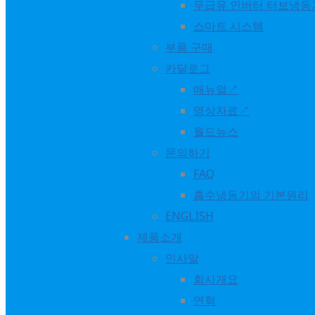
무급유 인버터 터보냉동
We are committed to driving sustainable energy solutions 
스마트 시스템
your support and interest — we look forward to connectin
부품 구매
카달로그
#news
...
See More
See Less
매뉴얼↗
영상자료↗
World Energy
월드뉴스
9 months ago
문의하기
FAQ
We were honored to participate in Data Centre World Asia
흡수냉동기의 기본원리
interest, insights, and meaningful conversations made this
ENGLISH
제품소개
It was a great opportunity to share our latest solutions, 
인사말
building on the connections we made and continuing to con
회사개요
연혁
Thank you once again for your support. See you next time!