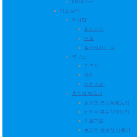
ENGLISH
기술·실적
인사말
회사개요
NEWS
연혁
찾아오시는 길
연구소
World Energy
인증서
5 months ago
특허
설치 사례
We sincerely thank everyone who took the time to visit Wo
흡수식 냉동기
Center in Las Vegas, USA.
방폭형 흡수식냉동기
선박용 흡수식냉동기
It was a great pleasure to share our advanced solutions fo
히트펌프
heat efficiently. Your interest and insightful conversation
브라인 흡수식 냉동기