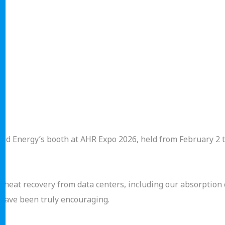
rld Energy’s booth at AHR Expo 2026, held from February 2 t
r heat recovery from data centers, including our absorption 
s have been truly encouraging.