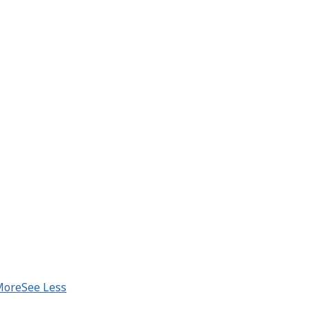
More
See Less