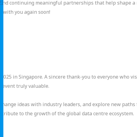
기
and continuing meaningful partnerships that help shape a m
g with you again soon!
 2025 in Singapore. A sincere thank-you to everyone who vi
 event truly valuable.
exchange ideas with industry leaders, and explore new paths 
tribute to the growth of the global data centre ecosystem.