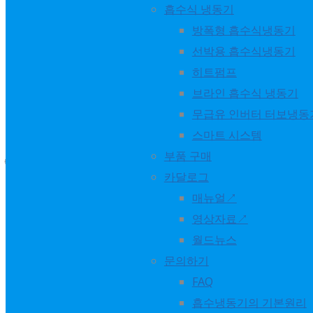
흡수식 냉동기
✔ GWP 0의 친환경 냉매 사용 (증류수 + 브롬화리튬)
방폭형 흡수식냉동기
✔ 탄소중립 데이터센터에 최적화된 폐열 회수 솔루션
선박용 흡수식냉동기
히트펌프
월드에너지는 열에너지를 활용한 지속가능한 냉방 기술로
브라인 흡수식 냉동기
고부하 데이터센터의 PUE 개선과 ESG 경영을 지원합니다.
무급유 인버터 터보냉동
스마트 시스템
📩 제품 문의: 1533-2702
부품 구매
🌐 홈페이지:
www.worldenergy.co.kr
카달로그
매뉴얼↗
#news
...
See More
See Less
영상자료↗
Play
월드뉴스
World Energy
문의하기
1 years ago
FAQ
흡수냉동기의 기본원리
📢 [초청장 공유]