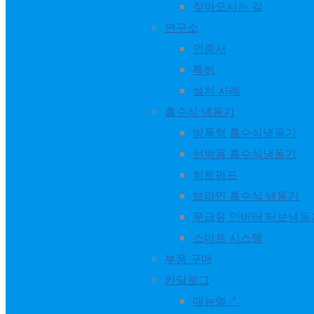
찾아오시는 길
연구소
#news
...
See More
See Less
인증서
특허
World Energy
설치 사례
1 years ago
흡수식 냉동기
방폭형 흡수식냉동기
Data centers are consuming more power than ever—up to 40
선박용 흡수식냉동기
To address this, many sites operate on-site power generatio
히트펌프
World Energy’s exhaust gas-driven absorption chiller recov
브라인 흡수식 냉동기
무급유 인버터 터보냉동
✔ Up to 95% less electricity use compared to conventional 
스마트 시스템
✔ Uses eco-friendly working fluids – distilled water & lit
부품 구매
✔ Ideal for on-site generation & power-autonomous facilit
카달로그
매뉴얼↗
🌱 Cut carbon. Cut costs. Boost sustainability.