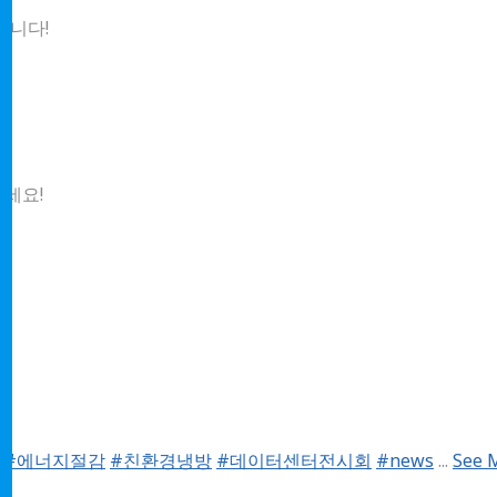
가합니다!
세요!
#에너지절감
#친환경냉방
#데이터센터전시회
#news
...
See 