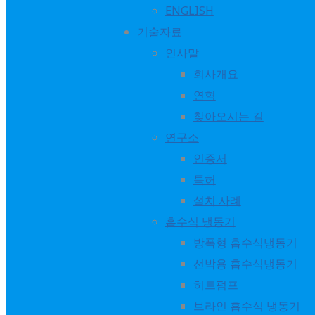
ENGLISH
저희 WORLD ENERGY가 DATA CENTER KOREA 2025에 참
기술자료
인사말
📍 2025년 8월 13일(수) – 14일(목)
회사개요
📍 aT센터, 서울
연혁
찾아오시는 길
데이터센터의 미래를 바꾸는 친환경 냉방 솔루션을 직접 만나보
연구소
에너지 효율, 탄소 저감, 비용 절감까지 한 번에 해결할 수 있는
인증서
흡수식 냉동기 기술을 소개합니다.
특허
설치 사례
✅ 초청장/사전등록 링크:
myurl.ai/zduU5q
흡수식 냉동기
방폭형 흡수식냉동기
많은 관심과 방문 부탁드립니다!
선박용 흡수식냉동기
히트펌프
#datacenterkorea
#worldenergy
#흡수식냉동기
#탄소저감
브라인 흡수식 냉동기