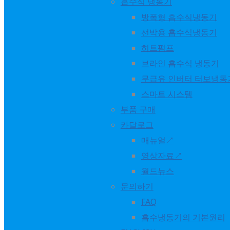
흡수식 냉동기
방폭형 흡수식냉동기
선박용 흡수식냉동기
히트펌프
방폭형 냉동기
브라인 흡수식 냉동기
무급유 인버터 터보냉동
스마트 시스템
브라인 흡수식냉동기
부품 구매
카달로그
매뉴얼↗
스마트시스템
영상자료↗
월드뉴스
문의하기
온라인 매뉴얼
FAQ
흡수냉동기의 기본원리