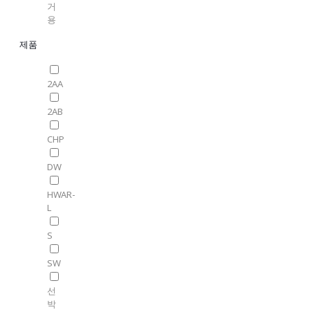
거
용
제품
2AA
2AB
CHP
DW
HWAR-
L
S
SW
선
박