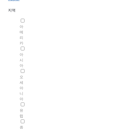
지역
아
메
리
카
아
시
아
오
세
아
니
아
유
럽
중