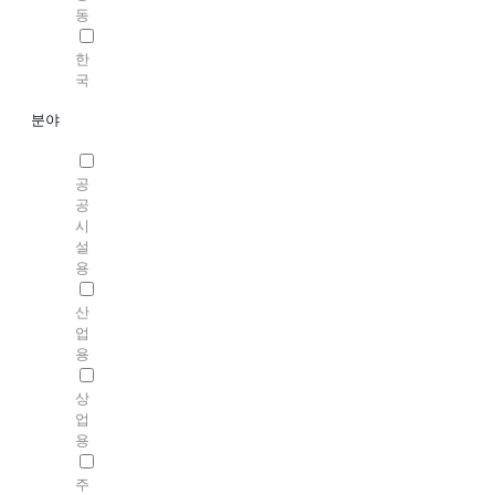
동
한
국
분야
공
공
시
설
용
산
업
용
상
업
용
주