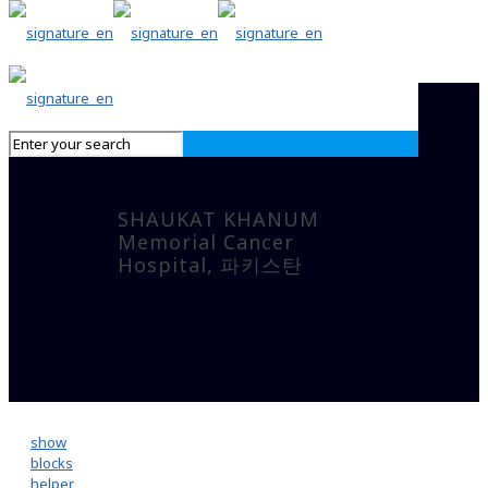
SHAUKAT KHANUM
Memorial Cancer
Hospital, 파키스탄
show
blocks
helper