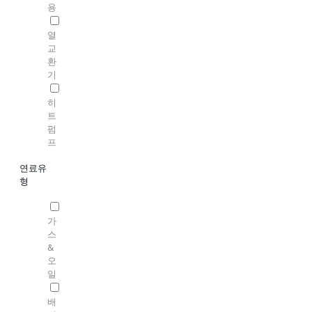
용
열
교
환
기
히
트
펌
프
연료유
형
가
스
&
오
일
배