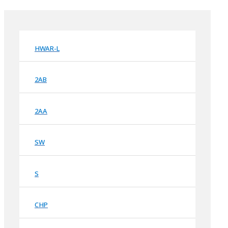
HWAR-L
2AB
2AA
SW
S
CHP