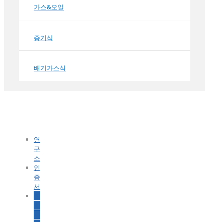
가스&오일
증기식
배기가스식
연
구
소
인
증
서
설
치
사