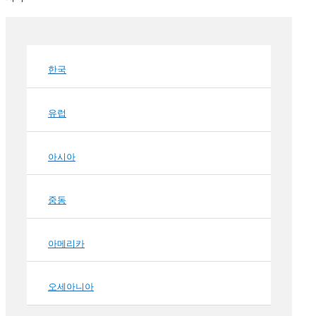
한국
유럽
아시아
중동
아메리카
오세아니아