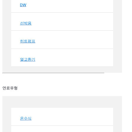
DW
선박용
히트펌프
열교환기
연료유형
온수식