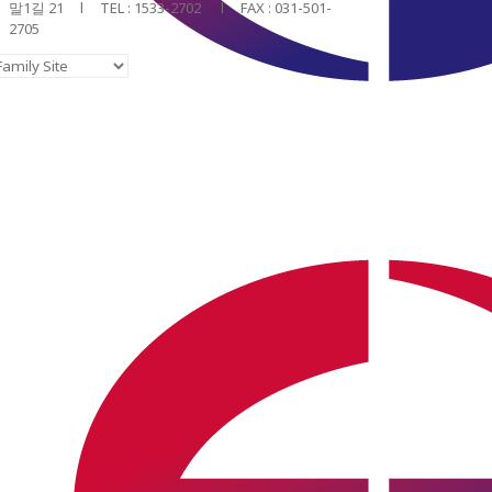
말1길 21 l TEL : 1533-2702 l FAX : 031-501-
2705
ⓒ 2018. world energy all rights reserved
No translations available for this
page