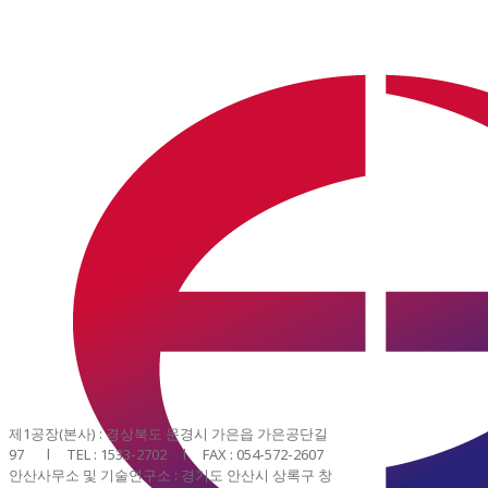
faq5
제1공장(본사) : 경상북도 문경시 가은읍 가은공단길
97 l TEL : 1533-2702 l FAX : 054-572-2607
안산사무소 및 기술연구소 : 경기도 안산시 상록구 창