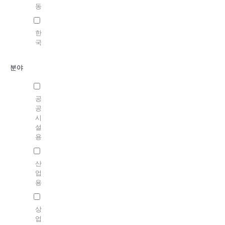
동
한
국
분야
공
공
시
설
용
산
업
용
상
업