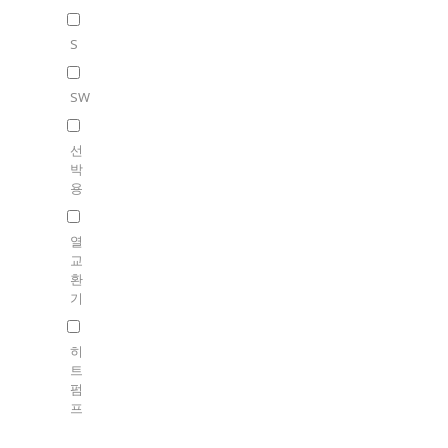
S
SW
선
박
용
열
교
환
기
히
트
펌
프