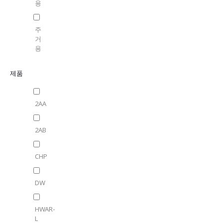
용
주
거
용
제품
2AA
2AB
CHP
DW
HWAR-
L