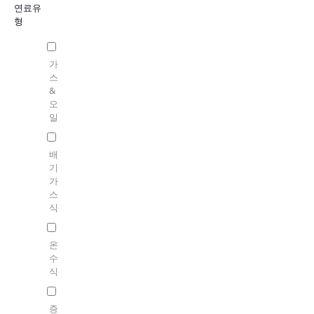
연료유
형
가
스
&
오
일
배
기
가
스
식
온
수
식
증