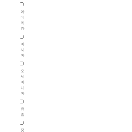
아
메
리
카
아
시
아
오
세
아
니
아
유
럽
중