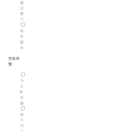
열
교
환
기
히
트
펌
프
연료유
형
가
스
&
오
일
배
기
가
스