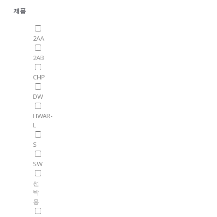
제품
2AA
2AB
CHP
DW
HWAR-
L
S
SW
선
박
용