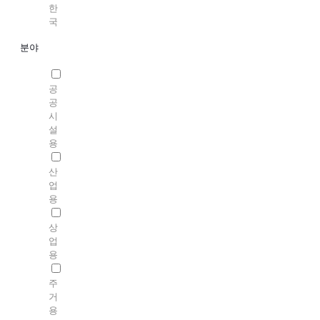
한
국
분야
공
공
시
설
용
산
업
용
상
업
용
주
거
용