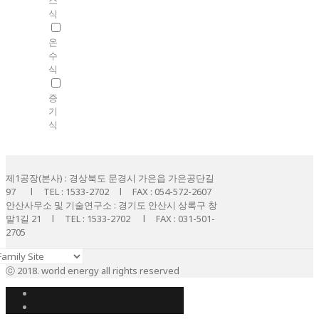
식
온
수
식
증
기
식
제1공장(본사) : 경상북도 문경시 가은읍 가은공단길
97 l TEL : 1533-2702 l FAX : 054-572-2607
안산사무소 및 기술연구소 : 경기도 안산시 상록구 창
말1길 21 l TEL : 1533-2702 l FAX : 031-501-
2705
ⓒ 2018. world energy all rights reserved