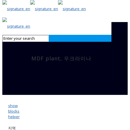
MDF plant, 우크라이나
show
blocks
helper
지역