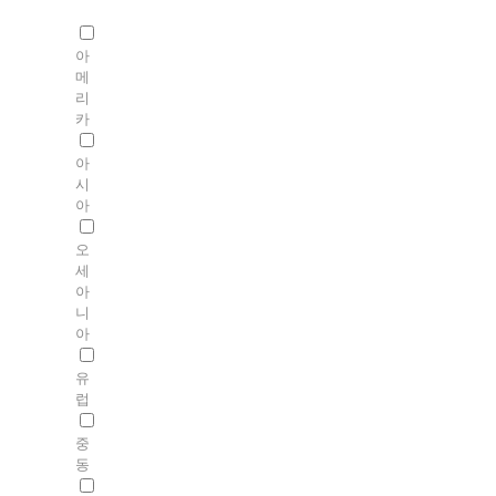
아
메
리
카
아
시
아
오
세
아
니
아
유
럽
중
동